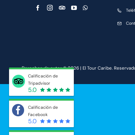
Telé
Con
Derechos de autor ©
2026 | El Tour Caribe. Reservad
Calificación de
Tripadvisor
Reservar ahora
5.0
Calificación de
Facebook
5.0