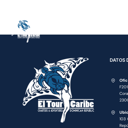
saltar
De lun
al
contenido
INICIO
CHARTERS PRIVADO
CERTIFICACIÓN PADI
SOB
DATOS 
Ofic
F201
Cora
230
Ubic
103 
Repú