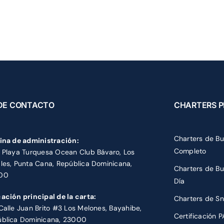
es a viernes: de 8 a. m. a 4 p. m., hora del Este | Sábado: 8 a. m. a 12 p. m.,
S DE BUCEO
CHARTERS DE SNORKEL
CHARTERS PESCA
RE NOSOTROS
CONTÁCTENOS
DE CONTACTO
CHARTERS P
Charters de B
ina de administración:
Completo
 Playa Turquesa Ocean Club Bávaro, Los
les, Punta Cana, República Dominicana,
Charters de B
00
Día
ación principal de la carta:
Charters de Sn
Calle Juan Brito #3 Los Melones, Bayahibe,
Certificación P
blica Dominicana, 23000