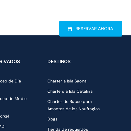
 hora del Este
1 809 251 6543
 PRIVADA
RESERVAR AHORA
RIVADOS
DESTINOS
uceo de Día
Charter a Isla Saona
Charters a Isla Catalina
uceo de Medio
Charter de Buceo para
Amantes de los Naufragios
orkel
Blogs
ADI
Tienda de recuerdos