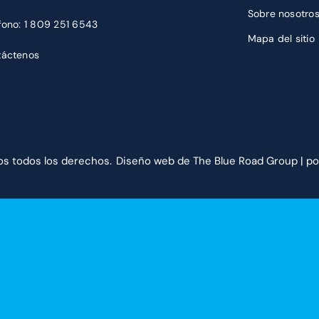
Sobre nosotro
fono:
1 809 251 6543
Mapa del sitio
táctenos
os todos los derechos.
Diseño web
de The Blue Road Group |
po